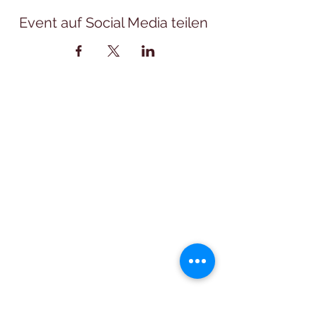
Event auf Social Media teilen
Öffnungszeiten
Montag:
10:00 – 12:00 Uhr
Mittwoch:
16:00 – 18:00 Uhr
Freitag:
17:00 – 19:00 Uhr
In den Weihnachtsferien bleibt die
Bibliothek jeweils geschlossen.
An den Brücken-Freitagen von
Auffahrt und Fronleichnam bleibt
die Bibliothek geschlossen.