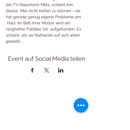
die TV-Reporterin Milla, scheint ihm 
dieses  Mal nicht helfen zu können - sie 
hat gerade genug eigene Probleme am 
 Hals: Im Bett ihrer Mutter wird ein 
ranghoher Politiker tot  aufgefunden. Es 
scheint, als sei Nathaniel auf sich allein 
gestellt ...
Event auf Social Media teilen
Öffnungszeiten
Montag:
10:00 – 12:00 Uhr
Mittwoch:
16:00 – 18:00 Uhr
Freitag:
17:00 – 19:00 Uhr